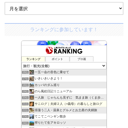
ランキングに参加しています！
ランキング
ポイント
ブロ画
旅・ホテル・プラザ
14位
トイプーもものきもち
15位
一五一会の音色に乗せて
16位
いきいきいきよう！
17位
カッパのダム巡り
18位
のら風絵日記リニューアル
19位
一人旅 じゃらんも見ずに 気まま旅（くま歩き）
20位
サニログ｜夫婦２人（+義母）の暮らしと旅ログ
21位
揺蕩う二人 - 温泉とグルメとお土産の夫婦旅
22位
てこてこペンギン散歩
23位
搾りたて生アキロッソ
24位