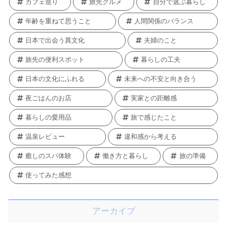
カフェ巡り
旅先グルメ
自分で選ぶ暮らし
年齢を重ねて思うこと
人間関係のバランス
日本で出会う異文化
夫婦のこと
旅先の便利スポット
暮らしの工夫
日本の文化にふれる
未来への不安と向き合う
夜ごはんのお店
実家との距離感
暮らしの愛用品
旅で感じたこと
温泉レビュー
違和感から考える
癒しのスパ体験
働き方と暮らし
旅の準備
使ってみた感想
アーカイブ