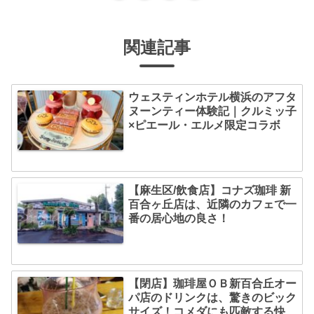
関連記事
ウェスティンホテル横浜のアフタ
ヌーンティー体験記｜クルミッ子
×ピエール・エルメ限定コラボ
【麻生区/飲食店】コナズ珈琲 新
百合ヶ丘店は、近隣のカフェで一
番の居心地の良さ！
【閉店】珈琲屋ＯＢ新百合丘オー
パ店のドリンクは、驚きのビック
サイズ！コメダにも匹敵する快適