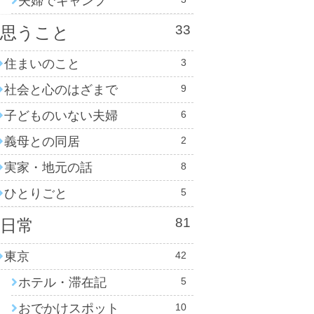
夫婦でキャンプ
33
思うこと
住まいのこと
3
社会と心のはざまで
9
子どものいない夫婦
6
義母との同居
2
実家・地元の話
8
ひとりごと
5
81
日常
東京
42
ホテル・滞在記
5
おでかけスポット
10