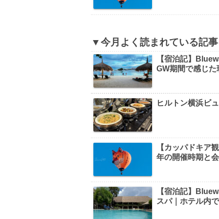
▼今月よく読まれている記事
【宿泊記】Bluew
GW期間で感じた
ヒルトン横浜ビ
【カッパドキア観光】B
年の開催時期と
【宿泊記】Bluew
スパ｜ホテル内