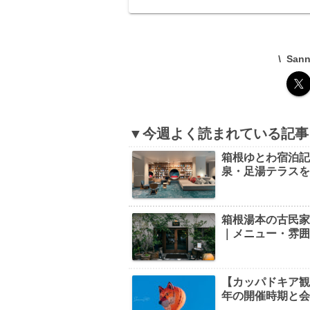
以下という驚きのコスパ。タイ料理好
やマッサマンカレーを手軽に楽しみた
方におすすめです。
San
▼今週よく読まれている記事
箱根ゆとわ宿泊
泉・足湯テラス
箱根湯本の古民家カ
｜メニュー・雰
【カッパドキア観光】B
年の開催時期と