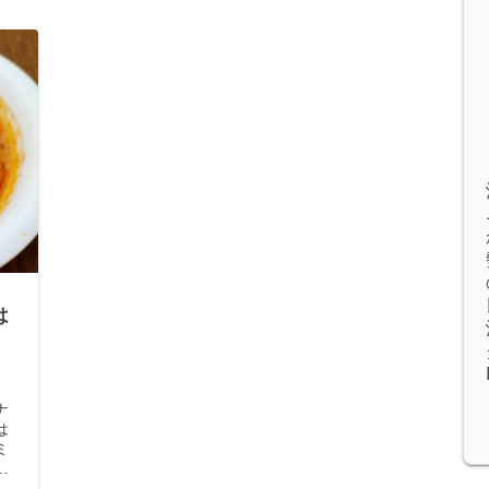
は
味
ナ
は
ミ
ゴ
円