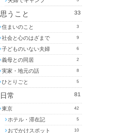
夫婦でキャンプ
33
思うこと
住まいのこと
3
社会と心のはざまで
9
子どものいない夫婦
6
義母との同居
2
実家・地元の話
8
ひとりごと
5
81
日常
東京
42
ホテル・滞在記
5
おでかけスポット
10