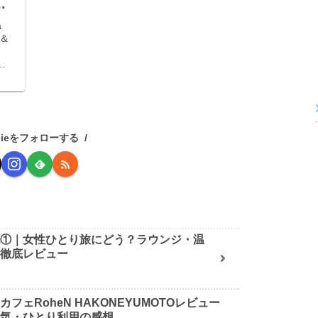
ホ
a
ス＆
。
ニ
を
nieをフォローする
記①｜女性ひとり旅にどう？ラウンジ・温
を徹底レビュー
フェRoheN HAKONEYUMOTOレビュー
囲気・ひとり利用の感想