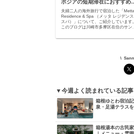
ボジアの短期滞在におすすめ
テル
夫婦二人の海外旅行で宿泊した「Mett
Residence & Spa （メッタ レジデン
スパ）」について、ご紹介しています
このブログは川崎市多摩区在住のサン
が、日々の生活や近隣のオススメ情報
綴る雑記ブログです。
San
▼今週よく読まれている記事
箱根ゆとわ宿泊
泉・足湯テラス
箱根湯本の古民家カ
｜メニュー・雰