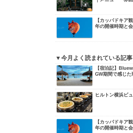
【カッパドキア観光】B
年の開催時期と
▼今月よく読まれている記事
【宿泊記】Bluew
GW期間で感じた
ヒルトン横浜ビ
【カッパドキア観光】B
年の開催時期と