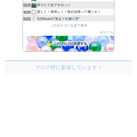
搾りたて生アキロッソ
24位
楽しく！美味しく！毎日頑張って働くか！
25位
GONsanの“気まぐれ独り言”
26位
カメラを持って気ままに散歩
このカテゴリを全て表示
27位
新婚旅行おすすめランキング
参加する
28位
このブログに投票する
ブログ村に参加しています！