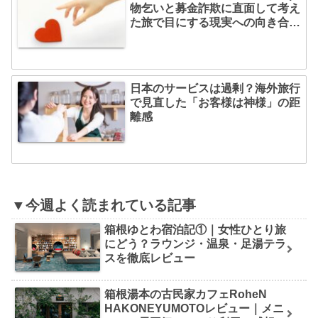
物乞いと募金詐欺に直面して考え
た旅で目にする現実への向き合い
方
日本のサービスは過剰？海外旅行
で見直した「お客様は神様」の距
離感
▼今週よく読まれている記事
箱根ゆとわ宿泊記①｜女性ひとり旅
にどう？ラウンジ・温泉・足湯テラ
スを徹底レビュー
箱根湯本の古民家カフェRoheN
HAKONEYUMOTOレビュー｜メニ