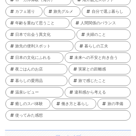
カフェ巡り
旅先グルメ
自分で選ぶ暮らし
年齢を重ねて思うこと
人間関係のバランス
日本で出会う異文化
夫婦のこと
旅先の便利スポット
暮らしの工夫
日本の文化にふれる
未来への不安と向き合う
夜ごはんのお店
実家との距離感
暮らしの愛用品
旅で感じたこと
温泉レビュー
違和感から考える
癒しのスパ体験
働き方と暮らし
旅の準備
使ってみた感想