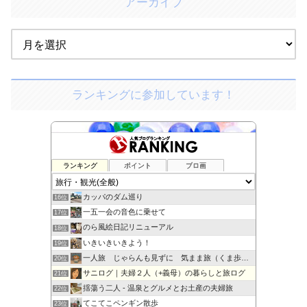
アーカイブ
ランキングに参加しています！
ランキング
ポイント
ブロ画
旅・ホテル・プラザ
14位
トイプーもものきもち
15位
カッパのダム巡り
16位
一五一会の音色に乗せて
17位
のら風絵日記リニューアル
18位
いきいきいきよう！
19位
一人旅 じゃらんも見ずに 気まま旅（くま歩き）
20位
サニログ｜夫婦２人（+義母）の暮らしと旅ログ
21位
揺蕩う二人 - 温泉とグルメとお土産の夫婦旅
22位
てこてこペンギン散歩
23位