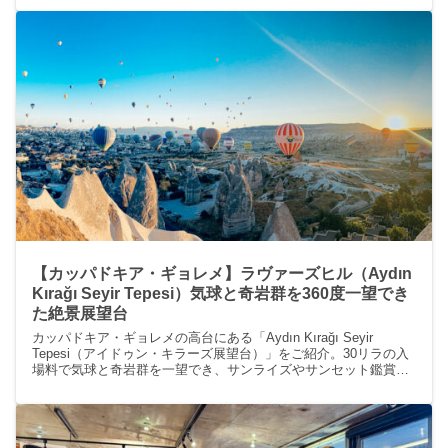
で、ロマンチックな時間を過ごせます。
【カッパドキア・ギョレメ】ラヴァーズヒル（Aydın
Kırağı Seyir Tepesi）気球と奇岩群を360度一望でき
た絶景展望台
カッパドキア・ギョレメの高台にある「Aydın Kırağı Seyir
Tepesi（アイドゥン・キラーズ展望台）」をご紹介。30リラの入
場料で気球と奇岩群を一望でき、サンライズやサンセット鑑賞に
人気のスポット。アクセス方法や現地の雰囲気を詳しくレポート
します。