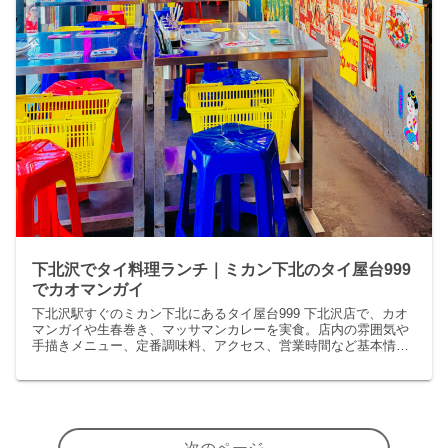
下北沢でタイ料理ランチ｜ミカン下北のタイ屋台999
でカオマンガイ
下北沢駅すぐのミカン下北にあるタイ屋台999 下北沢店で、カオ
マンガイや生春巻き、マッサマンカレーを実食。店内の雰囲気や
手描きメニュー、定番調味料、アクセス、営業時間など基本情報
まで紹介。タイ料理ランチ選びの参考に。夫婦で訪れた感想も紹
介。