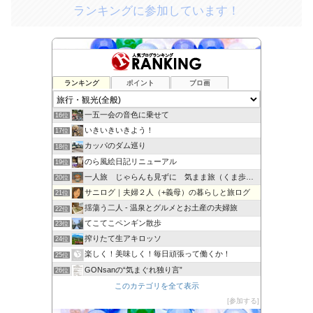
ランキングに参加しています！
ランキング
ポイント
ブロ画
旅・ホテル・プラザ
14位
トイプーもものきもち
15位
一五一会の音色に乗せて
16位
いきいきいきよう！
17位
カッパのダム巡り
18位
のら風絵日記リニューアル
19位
一人旅 じゃらんも見ずに 気まま旅（くま歩き）
20位
サニログ｜夫婦２人（+義母）の暮らしと旅ログ
21位
揺蕩う二人 - 温泉とグルメとお土産の夫婦旅
22位
てこてこペンギン散歩
23位
搾りたて生アキロッソ
24位
楽しく！美味しく！毎日頑張って働くか！
25位
GONsanの“気まぐれ独り言”
26位
あちこちおでかけ、旅行、大好き 思いつくまま〜
このカテゴリを全て表示
27位
カメラを持って気ままに散歩
参加する
28位