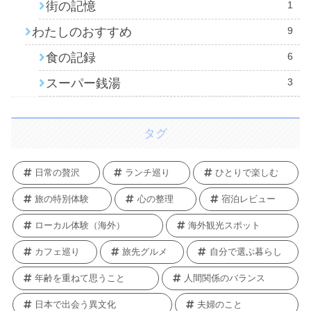
街の記憶
1
わたしのおすすめ
9
食の記録
6
スーパー銭湯
3
タグ
日常の贅沢
ランチ巡り
ひとりで楽しむ
旅の特別体験
心の整理
宿泊レビュー
ローカル体験（海外）
海外観光スポット
カフェ巡り
旅先グルメ
自分で選ぶ暮らし
年齢を重ねて思うこと
人間関係のバランス
日本で出会う異文化
夫婦のこと