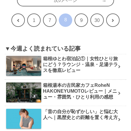
次のページ
8
前
次
1
7
9
30
へ
へ
▼今週よく読まれている記事
箱根ゆとわ宿泊記①｜女性ひとり旅
にどう？ラウンジ・温泉・足湯テラ
スを徹底レビュー
箱根湯本の古民家カフェRoheN
HAKONEYUMOTOレビュー｜メニ
ュー・雰囲気・ひとり利用の感想
「昔の自分が恥ずかしい」と悩む大
人へ｜黒歴史との距離を置く考え方