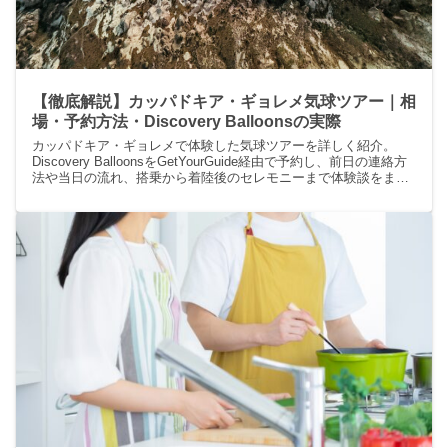
【徹底解説】カッパドキア・ギョレメ気球ツアー｜相
場・予約方法・Discovery Balloonsの実際
カッパドキア・ギョレメで体験した気球ツアーを詳しく紹介。
Discovery BalloonsをGetYourGuide経由で予約し、前日の連絡方
法や当日の流れ、搭乗から着陸後のセレモニーまで体験談をまと
めました。相場は150〜300ユーロが目安。安全性や会社選びの注
意点も解説。