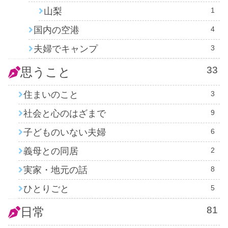
山梨
1
国内の空港
4
夫婦でキャンプ
3
33
思うこと
住まいのこと
3
社会と心のはざまで
9
子どものいない夫婦
6
義母との同居
2
実家・地元の話
8
ひとりごと
5
81
日常