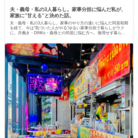
夫・義母・私の3人暮らし。家事分担に悩んだ私が、
家族に”甘える”と決めた話。
夫・義母・私の3人暮らし。家事のやり方の違いに悩んだ同居初期
を経て、今は“気づいた人がやる”ゆるい家事分担で暮らしがラク
に。共働き・DINKs・義母との同居に悩む方へ、無理せず暮らす
ヒントを届けます。