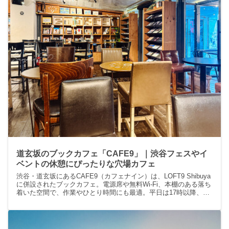
道玄坂のブックカフェ「CAFE9」｜渋谷フェスやイ
ベントの休憩にぴったりな穴場カフェ
渋谷・道玄坂にあるCAFE9（カフェナイン）は、LOFT9 Shibuya
に併設されたブックカフェ。電源席や無料Wi-Fi、本棚のある落ち
着いた空間で、作業やひとり時間にも最適。平日は17時以降、土
日祝はテラス席営業になる点に注意。フェスやイベント参加時の
休憩スポットにもおすすめです。