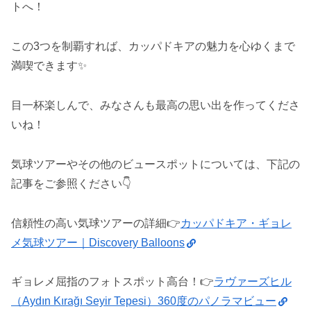
トへ！
この3つを制覇すれば、カッパドキアの魅力を心ゆくまで
満喫できます✨
目一杯楽しんで、みなさんも最高の思い出を作ってくださ
いね！
気球ツアーやその他のビュースポットについては、下記の
記事をご参照ください👇️
信頼性の高い気球ツアーの詳細👉️
カッパドキア・ギョレ
メ気球ツアー｜Discovery Balloons
ギョレメ屈指のフォトスポット高台！👉
️ラヴァーズヒル
（Aydın Kırağı Seyir Tepesi）360度のパノラマビュー