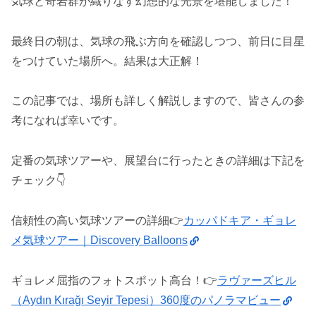
気球と奇岩群が織りなす幻想的な光景を堪能しました！
最終日の朝は、気球の飛ぶ方向を確認しつつ、前日に目星
をつけていた場所へ。結果は大正解！
この記事では、場所も詳しく解説しますので、皆さんの参
考になれば幸いです。
定番の気球ツアーや、展望台に行ったときの詳細は下記を
チェック👇️
信頼性の高い気球ツアーの詳細👉️
カッパドキア・ギョレ
メ気球ツアー｜Discovery Balloons
ギョレメ屈指のフォトスポット高台！👉
️ラヴァーズヒル
（Aydın Kırağı Seyir Tepesi）360度のパノラマビュー