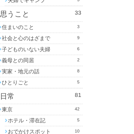
夫婦でキャンプ
33
思うこと
住まいのこと
3
社会と心のはざまで
9
子どものいない夫婦
6
義母との同居
2
実家・地元の話
8
ひとりごと
5
81
日常
東京
42
ホテル・滞在記
5
おでかけスポット
10