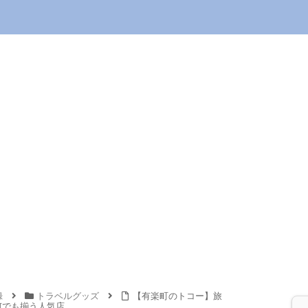
録
トラベルグッズ
【有楽町のトコー】旅
何でも揃う人気店