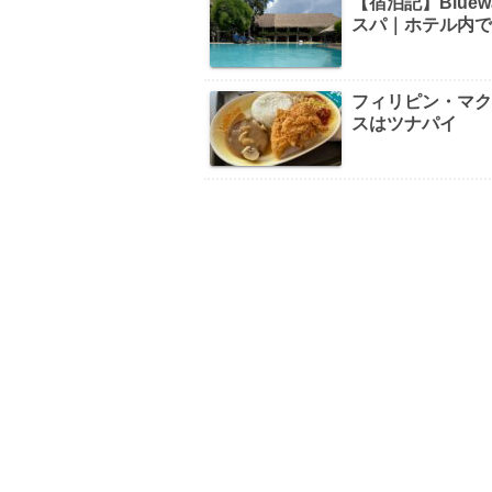
【宿泊記】Bluew
スパ｜ホテル内
フィリピン・マ
スはツナパイ