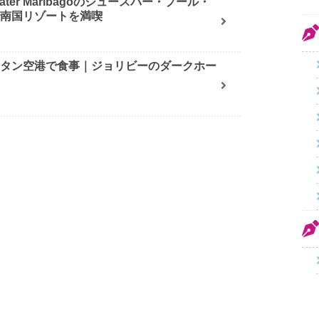
ater Maribagoのジュースバー・プール・
で南国リゾートを満喫
クタン空港で食事｜ジョリビーのダークホー