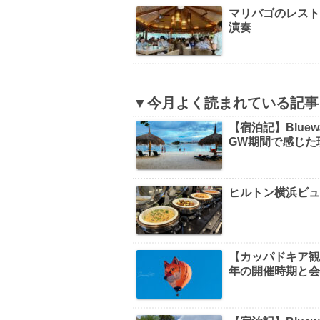
マリバゴのレストラ
演奏
▼今月よく読まれている記事
【宿泊記】Bluew
GW期間で感じた
ヒルトン横浜ビ
【カッパドキア観光】B
年の開催時期と