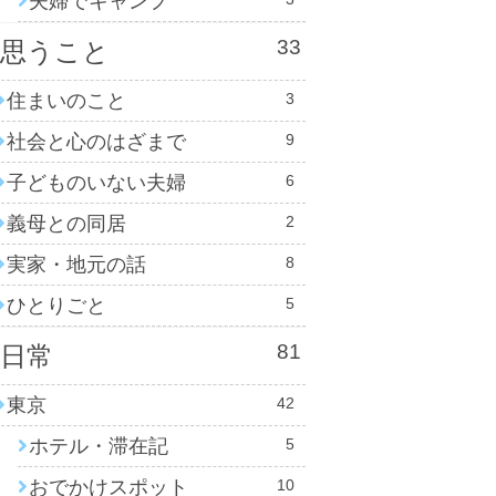
夫婦でキャンプ
33
思うこと
住まいのこと
3
社会と心のはざまで
9
子どものいない夫婦
6
義母との同居
2
実家・地元の話
8
ひとりごと
5
81
日常
東京
42
ホテル・滞在記
5
おでかけスポット
10