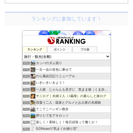
ランキングに参加しています！
ランキング
ポイント
ブロ画
旅・ホテル・プラザ
14位
トイプーもものきもち
15位
カッパのダム巡り
16位
一五一会の音色に乗せて
17位
のら風絵日記リニューアル
18位
いきいきいきよう！
19位
一人旅 じゃらんも見ずに 気まま旅（くま歩き）
20位
サニログ｜夫婦２人（+義母）の暮らしと旅ログ
21位
揺蕩う二人 - 温泉とグルメとお土産の夫婦旅
22位
てこてこペンギン散歩
23位
搾りたて生アキロッソ
24位
楽しく！美味しく！毎日頑張って働くか！
25位
GONsanの“気まぐれ独り言”
26位