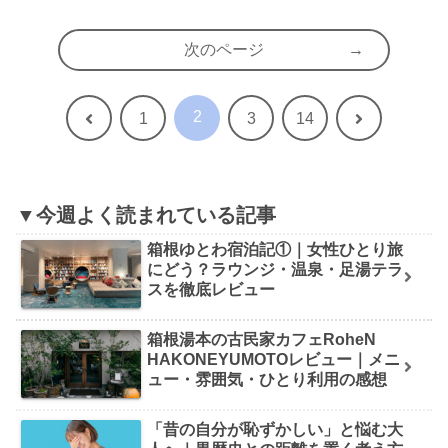
次のページ
2
前
次
1
3
14
へ
へ
▼今週よく読まれている記事
箱根ゆとわ宿泊記①｜女性ひとり旅
にどう？ラウンジ・温泉・足湯テラ
スを徹底レビュー
箱根湯本の古民家カフェRoheN
HAKONEYUMOTOレビュー｜メニ
ュー・雰囲気・ひとり利用の感想
「昔の自分が恥ずかしい」と悩む大