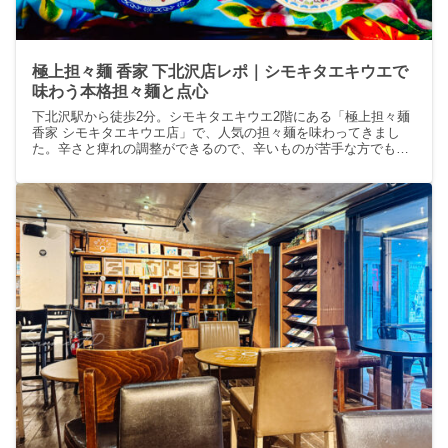
極上担々麺 香家 下北沢店レポ｜シモキタエキウエで
味わう本格担々麺と点心
下北沢駅から徒歩2分。シモキタエキウエ2階にある「極上担々麺
香家 シモキタエキウエ店」で、人気の担々麺を味わってきまし
た。辛さと痺れの調整ができるので、辛いものが苦手な方でも安
心。濃厚なごまの香りと花椒のしびれが絶妙で、点心やライチ紅
茶などの香港スイーツも楽しめる、本格的で居心地の良い下北沢
の担々麺専門店です。