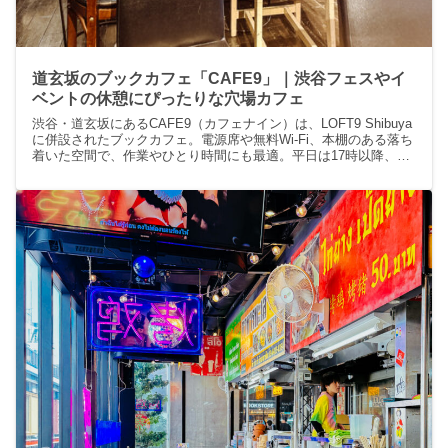
道玄坂のブックカフェ「CAFE9」｜渋谷フェスやイ
ベントの休憩にぴったりな穴場カフェ
渋谷・道玄坂にあるCAFE9（カフェナイン）は、LOFT9 Shibuya
に併設されたブックカフェ。電源席や無料Wi-Fi、本棚のある落ち
着いた空間で、作業やひとり時間にも最適。平日は17時以降、土
日祝はテラス席営業になる点に注意。フェスやイベント参加時の
休憩スポットにもおすすめです。