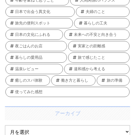
年齢を重ねて思うこと
人間関係のバランス
日本で出会う異文化
夫婦のこと
旅先の便利スポット
暮らしの工夫
日本の文化にふれる
未来への不安と向き合う
夜ごはんのお店
実家との距離感
暮らしの愛用品
旅で感じたこと
温泉レビュー
違和感から考える
癒しのスパ体験
働き方と暮らし
旅の準備
使ってみた感想
アーカイブ