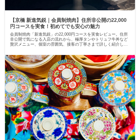
【京橋 新進気鋭｜会員制焼肉】住所非公開の22,000
円コースを実食！初めてでも安心の魅力
会員制焼肉「新進気鋭」の22,000円コースを実食レビュー。住所
非公開で気になる入店の流れから、極厚タンやトリュフ牛丼など
贅沢メニュー、個室の雰囲気、接客の丁寧さまで詳しく紹介しま
す。初めての方でも安心して楽しめるポイントや、特別な日のレ
ストラン選びに役立つ情報もまとめた“失敗しない焼肉選び”ガイ
ドです。