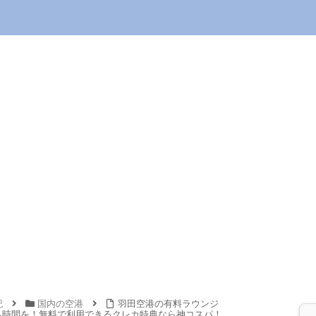
記
国内の空港
羽田空港の有料ラウンジ
適な待ち時間を！無料で利用できるクレカ特典なら神コスパ！