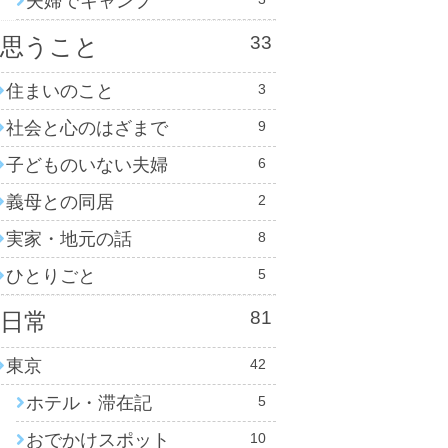
夫婦でキャンプ
33
思うこと
住まいのこと
3
社会と心のはざまで
9
子どものいない夫婦
6
義母との同居
2
実家・地元の話
8
ひとりごと
5
81
日常
東京
42
ホテル・滞在記
5
おでかけスポット
10