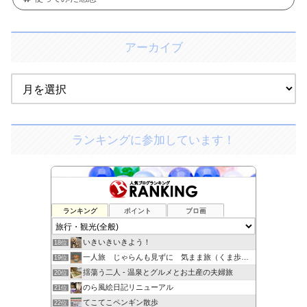
アーカイブ
ランキングに参加しています！
ランキング
ポイント
ブロ画
旅・ホテル・プラザ
16位
カッパのダム巡り
17位
いきいきいきよう！
18位
一人旅 じゃらんも見ずに 気まま旅（くま歩き）
19位
揺蕩う二人 - 温泉とグルメとお土産の夫婦旅
20位
のら風絵日記リニューアル
21位
てこてこペンギン散歩
22位