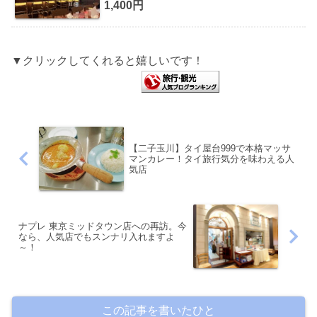
1,400円
▼クリックしてくれると嬉しいです！
【二子玉川】タイ屋台999で本格マッサ
マンカレー！タイ旅行気分を味わえる人
気店
ナプレ 東京ミッドタウン店への再訪。今
なら、人気店でもスンナリ入れますよ
～！
この記事を書いたひと