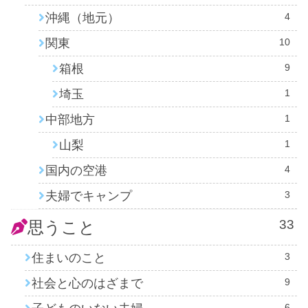
沖縄（地元）
4
関東
10
箱根
9
埼玉
1
中部地方
1
山梨
1
国内の空港
4
夫婦でキャンプ
3
33
思うこと
住まいのこと
3
社会と心のはざまで
9
6