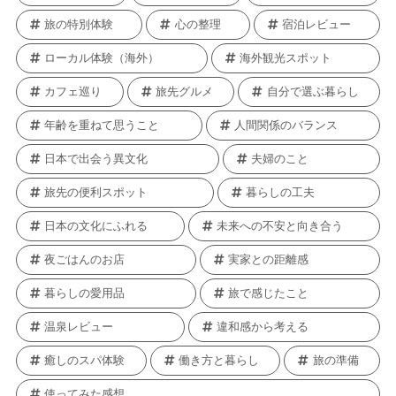
旅の特別体験
心の整理
宿泊レビュー
ローカル体験（海外）
海外観光スポット
カフェ巡り
旅先グルメ
自分で選ぶ暮らし
年齢を重ねて思うこと
人間関係のバランス
日本で出会う異文化
夫婦のこと
旅先の便利スポット
暮らしの工夫
日本の文化にふれる
未来への不安と向き合う
夜ごはんのお店
実家との距離感
暮らしの愛用品
旅で感じたこと
温泉レビュー
違和感から考える
癒しのスパ体験
働き方と暮らし
旅の準備
使ってみた感想