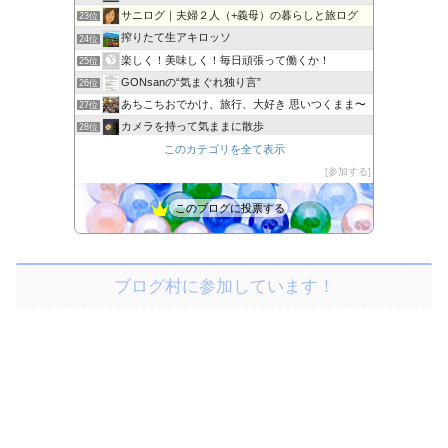
サニログ｜夫婦２人（+義母）の暮らしと旅ログ
23位
搾りたて生アキロッソ
24位
楽しく！美味しく！毎日頑張って働くか！
25位
GONsanの“気まぐれ独り言”
26位
あちこちおでかけ、旅行、大好き 思いつくまま〜
27位
カメラを持って気ままに散歩
28位
旅のろぐ
このカテゴリを全て表示
29位
新婚旅行おすすめランキング
参加する
30位
このブログに投票する
ブログ村に参加しています！