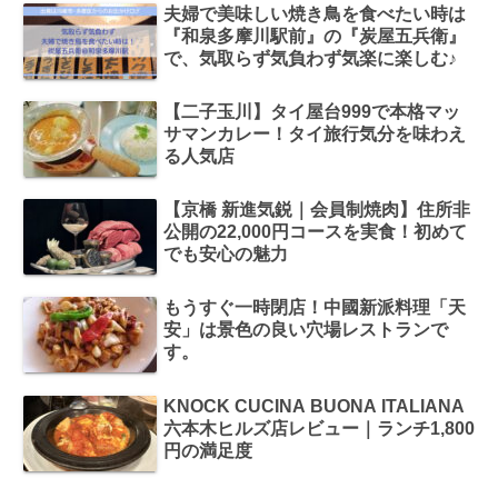
夫婦で美味しい焼き鳥を食べたい時は
『和泉多摩川駅前』の『炭屋五兵衛』
で、気取らず気負わず気楽に楽しむ♪
【二子玉川】タイ屋台999で本格マッ
サマンカレー！タイ旅行気分を味わえ
る人気店
【京橋 新進気鋭｜会員制焼肉】住所非
公開の22,000円コースを実食！初めて
でも安心の魅力
もうすぐ一時閉店！中國新派料理「天
安」は景色の良い穴場レストランで
す。
KNOCK CUCINA BUONA ITALIANA
六本木ヒルズ店レビュー｜ランチ1,800
円の満足度