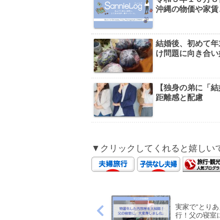
沖縄の物価や家賃
結婚後、初めて年
け問題に向き合い
【独身の弟に「結
距離感と配慮
▼クリックしてくれると嬉しい
実家で“とり
行！父の寝室