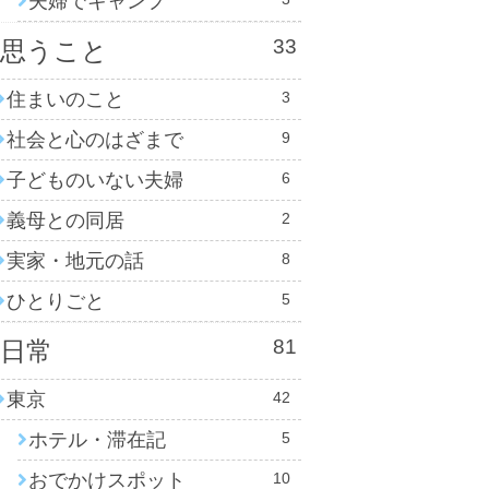
夫婦でキャンプ
33
思うこと
住まいのこと
3
社会と心のはざまで
9
子どものいない夫婦
6
義母との同居
2
実家・地元の話
8
ひとりごと
5
81
日常
東京
42
ホテル・滞在記
5
おでかけスポット
10